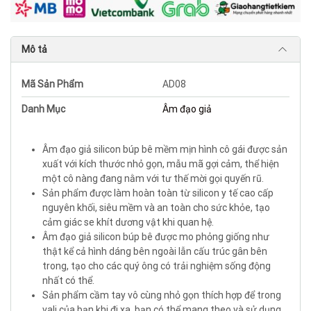
Mô tả
Mã Sản Phẩm
AD08
Danh Mục
Âm đạo giả
Âm đạo giả silicon búp bê mềm mịn hình cô gái được sản
xuất với kích thước nhỏ gọn, mẫu mã gợi cảm, thể hiện
một cô nàng đang nằm với tư thế mời gọi quyến rũ.
Sản phẩm được làm hoàn toàn từ silicon y tế cao cấp
nguyên khối, siêu mềm và an toàn cho sức khỏe, tạo
cảm giác se khít dương vật khi quan hệ.
Âm đạo giả silicon búp bê được mo phỏng giống như
thật kể cả hình dáng bên ngoài lẫn cấu trúc gân bên
trong, tạo cho các quý ông có trải nghiệm sống động
nhất có thể.
Sản phẩm cầm tay vô cùng nhỏ gọn thích hợp để trong
vali của bạn khi đi xa, bạn có thể mang theo và sử dụng