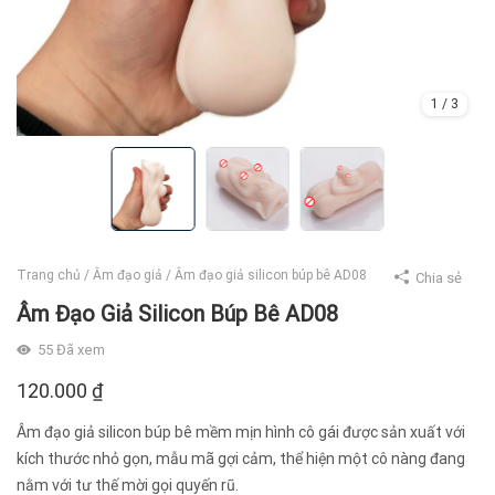
1
/
3
Trang chủ
/
Âm đạo giả
/
Âm đạo giả silicon búp bê AD08
Chia sẻ
Âm Đạo Giả Silicon Búp Bê AD08
55
Đã xem
120.000
₫
Âm đạo giả silicon búp bê mềm mịn hình cô gái được sản xuất với
kích thước nhỏ gọn, mẫu mã gợi cảm, thể hiện một cô nàng đang
nằm với tư thế mời gọi quyến rũ.