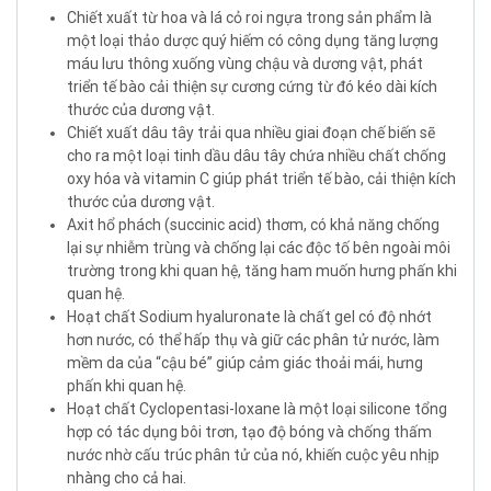
Chiết xuất từ hoa và lá cỏ roi ngựa trong sản phẩm là
một loại thảo dược quý hiếm có công dụng tăng lượng
máu lưu thông xuống vùng chậu và dương vật, phát
triển tế bào cải thiện sự cương cứng từ đó kéo dài kích
thước của dương vật.
Chiết xuất dâu tây trải qua nhiều giai đoạn chế biến sẽ
cho ra một loại tinh dầu dâu tây chứa nhiều chất chống
oxy hóa và vitamin C giúp phát triển tế bào, cải thiện kích
thước của dương vật.
Axit hổ phách (succinic acid) thơm, có khả năng chống
lại sự nhiễm trùng và chống lại các độc tố bên ngoài môi
trường trong khi quan hệ, tăng ham muốn hưng phấn khi
quan hệ.
Hoạt chất Sodium hyaluronate là chất gel có độ nhớt
hơn nước, có thể hấp thụ và giữ các phân tử nước, làm
mềm da của “cậu bé” giúp cảm giác thoải mái, hưng
phấn khi quan hệ.
Hoạt chất Cyclopentasi-loxane là một loại silicone tổng
hợp có tác dụng bôi trơn, tạo độ bóng và chống thấm
nước nhờ cấu trúc phân tử của nó, khiến cuộc yêu nhịp
nhàng cho cả hai.