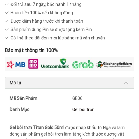
Đổi trả sau 7 ngày, bảo hành 1 tháng
dương
Hoàn tiền 100% nếu không đúng
vật
GE06
Được kiểm hàng trước khi thanh toán
số
Sản phẩm dùng Pin sẽ được tặng kèm Pin
lượng
Có thể theo dõi đơn mọi lúc bằng mã vận chuyển
Bảo mật thông tin 100%
Mô tả
Mã Sản Phẩm
GE06
Danh Mục
Gel bôi trơn
Gel bôi trơn Titan Gold 50ml
được nhập khẩu từ Nga và làm
dòng sản phẩm gel bôi trơn làm tăng kích thước dương vật