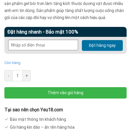
là:
tại
sản phẩm gel bôi trơn làm tăng kích thước dương vật được nhiều
anh em tin dùng. Sản phẩm giúp tăng chất lượng cuộc sống chăn
200.000 ₫.
là:
gối của các cặp đôi hay vợ chồng lên một cách hiệu quả.
120.000 ₫.
Đặt hàng nhanh - Bảo mật 100%
Đặt hàng ngay
Còn hàng
Gel
-
+
bôi
trơn
Thêm vào giỏ hàng
Titan
Gold
50ml
Tại sao nên chọn Yeu18.com
tăng
Bảo mật thông tin khách hàng
kích
Gói hàng kín đáo – ẩn tên hàng hóa
thước