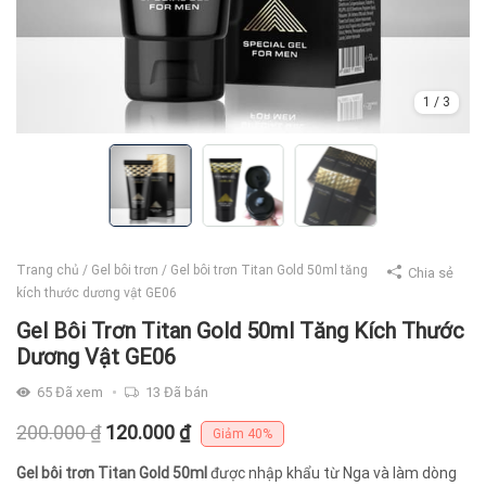
1
/
3
Trang chủ
/
Gel bôi trơn
/
Gel bôi trơn Titan Gold 50ml tăng
Chia sẻ
kích thước dương vật GE06
Gel Bôi Trơn Titan Gold 50ml Tăng Kích Thước
Dương Vật GE06
65
Đã xem
13
Đã bán
Giá
Giá
200.000
₫
120.000
₫
Giảm
40%
gốc
hiện
Gel bôi trơn Titan Gold 50ml
được nhập khẩu từ Nga và làm dòng