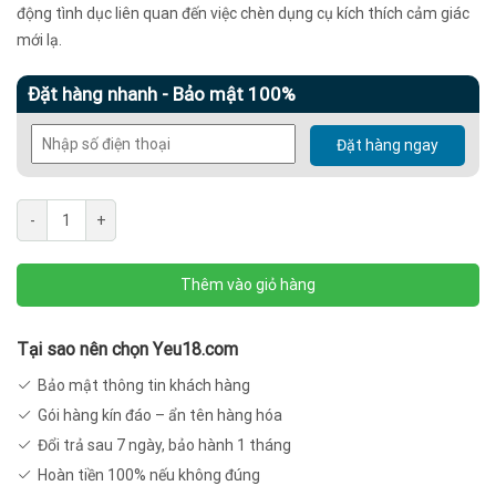
là:
tại
động tình dục liên quan đến việc chèn dụng cụ kích thích cảm giác
mới lạ.
540.000 ₫.
là:
300.000 ₫.
Đặt hàng nhanh - Bảo mật 100%
Đặt hàng ngay
Sounding
-
+
kích
thích
Thêm vào giỏ hàng
niệu
đạo
silicon
Tại sao nên chọn Yeu18.com
rung
Bảo mật thông tin khách hàng
mạnh
Gói hàng kín đáo – ẩn tên hàng hóa
Galaku
Đổi trả sau 7 ngày, bảo hành 1 tháng
BD07
Hoàn tiền 100% nếu không đúng
số