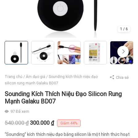
1
/
6
Trang chủ
/
Âm đạo giả
/
Sounding kích thích niệu đạo
Chia sẻ
silicon rung mạnh Galaku BD07
Sounding Kích Thích Niệu Đạo Silicon Rung
Mạnh Galaku BD07
97
Đã xem
Giá
Giá
540.000
₫
300.000
₫
Giảm
44%
gốc
hiện
“Sounding” kích thích niệu đạo bằng silicon là một hình thức hoạt