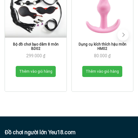
Bộ đồ chơi bạo dâm 8 món
Dụng cụ kích thích hậu môn
BD02
HM02
299.000
₫
80.000
₫
Thêm vào giỏ hàng
Thêm vào giỏ hàng
Đồ chơi người lớn Yeu18.com