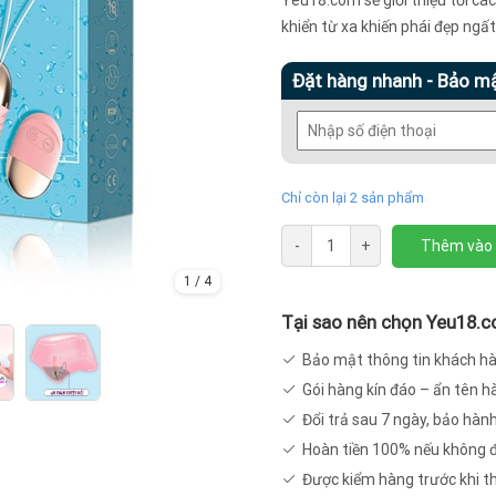
khiển từ xa khiến phái đẹp ngất
Đặt hàng nhanh - Bảo m
Chỉ còn lại 2 sản phẩm
Trứng
-
+
Thêm vào 
rung
1
/
4
cao
cấp
Tại sao nên chọn Yeu18.
điều
Bảo mật thông tin khách h
khiển
Gói hàng kín đáo – ẩn tên 
từ
Đổi trả sau 7 ngày, bảo hàn
xa
Hoàn tiền 100% nếu không 
TR31
số
Được kiểm hàng trước khi t