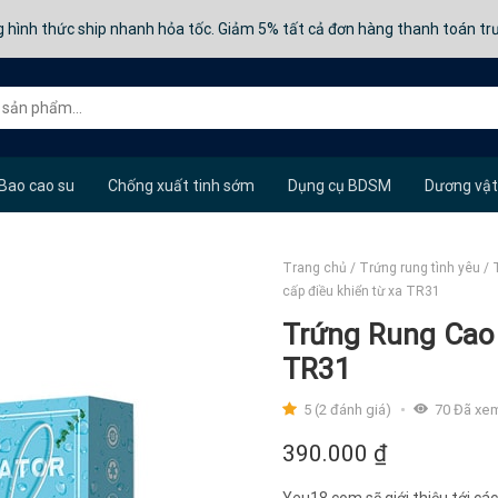
 hình thức ship nhanh hỏa tốc. Giảm 5% tất cả đơn hàng thanh toán t
Bao cao su
Chống xuất tinh sớm
Dụng cụ BDSM
Dương vật
Trang chủ
/
Trứng rung tình yêu
/
cấp điều khiển từ xa TR31
Trứng Rung Cao 
TR31
5 (2 đánh giá)
70
Đã xe
390.000
₫
Yeu18.com sẽ giới thiệu tới cá