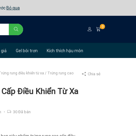
rước
Bỏ qua
0
 giả
Gel bôi trơn
Kích thích hậu môn
Trứng rung điều khiển từ xa
/
Trứng rung cao
Chia sẻ
Cấp Điều Khiển Từ Xa
m
30
Đã bán
c bạn siêu phẩm trứng rung cao cấp điều