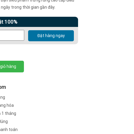
 ngây trong thời gian gần đây.
ật 100%
Đặt hàng ngay
giỏ hàng
com
àng
hàng hóa
h 1 tháng
đúng
hanh toán