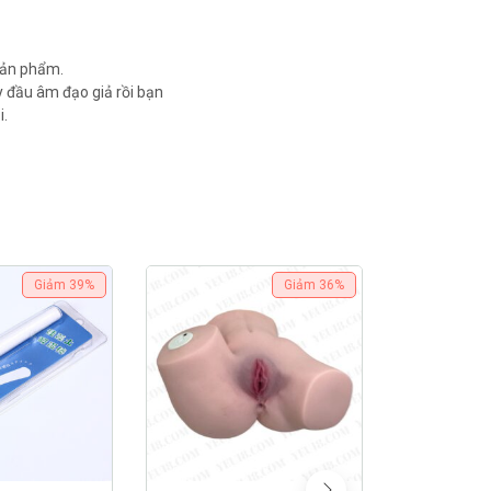
sản phẩm.
 đầu âm đạo giả rồi bạn
i.
Giảm
39%
Giảm
36%