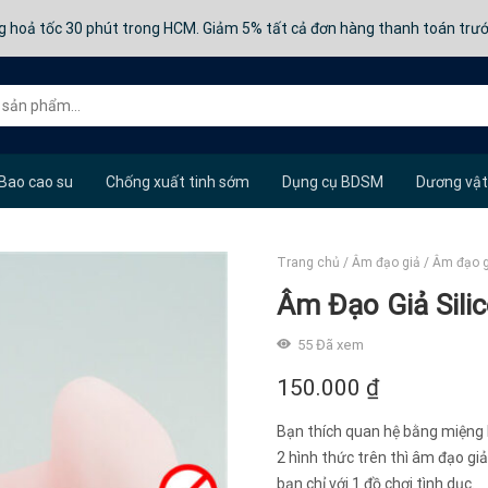
g hoả tốc 30 phút trong HCM. Giảm 5% tất cả đơn hàng thanh toán trư
Bao cao su
Chống xuất tinh sớm
Dụng cụ BDSM
Dương vật
Trang chủ
/
Âm đạo giả
/
Âm đạo g
Âm Đạo Giả Sili
55
Đã xem
150.000
₫
Bạn thích quan hệ bằng miệng 
2 hình thức trên thì âm đạo giả
bạn chỉ với 1 đồ chơi tình dục.