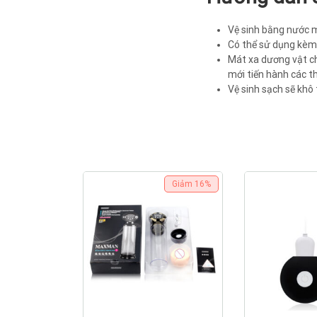
Vệ sinh bằng nước m
Có thể sử dụng kèm 
Mát xa dương vật ch
mới tiến hành các th
Vệ sinh sạch sẽ khô
Giảm
16%