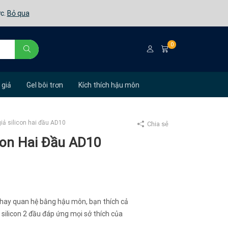
ớc.
Bỏ qua
0
 giả
Gel bôi trơn
Kích thích hậu môn
iả silicon hai đầu AD10
Chia sẻ
con Hai Đầu AD10
hay quan hệ bằng hậu môn, bạn thích cả
 silicon 2 đầu đáp ứng mọi sở thích của