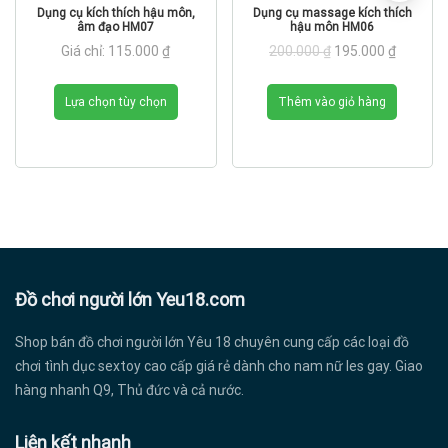
Sản
Dụng cụ kích thích hậu môn,
Dụng cụ massage kích thích
phẩm
âm đạo HM07
hậu môn HM06
Giá
Giá
này
Giá chỉ:
115.000
₫
200.000
₫
195.000
₫
gốc
hiện
có
Sản
là:
tại
200.000 ₫.
là:
nhiều
Lựa chọn tùy chọn
Thêm vào giỏ hàng
phẩm
195.000 
biến
này
thể.
có
Các
nhiều
tùy
biến
chọn
thể.
có
Các
thể
tùy
được
chọn
Đồ chơi người lớn Yeu18.com
chọn
có
trên
Shop bán đồ chơi người lớn Yêu 18 chuyên cung cấp các loại đồ
thể
trang
chơi tình dục sextoy cao cấp giá rẻ dành cho nam nữ les gay. Giao
được
sản
hàng nhanh Q9, Thủ đức và cả nước.
chọn
phẩm
trên
Liên kết nhanh
trang