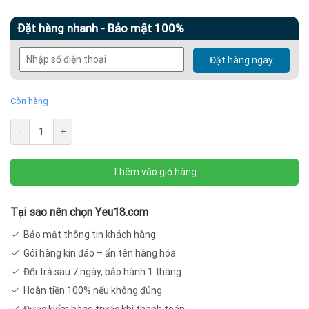
Đặt hàng nhanh - Bảo mật 100%
Đặt hàng ngay
Còn hàng
Dụng
-
+
cụ
kích
Thêm vào giỏ hàng
thích
hậu
môn
Tại sao nên chọn Yeu18.com
HM02
Bảo mật thông tin khách hàng
số
Gói hàng kín đáo – ẩn tên hàng hóa
lượng
Đổi trả sau 7 ngày, bảo hành 1 tháng
Hoàn tiền 100% nếu không đúng