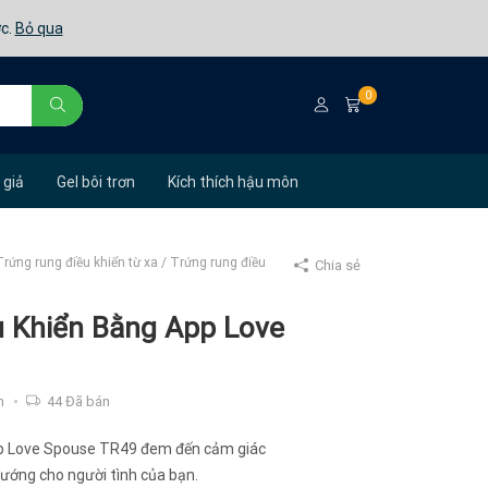
ớc.
Bỏ qua
0
 giả
Gel bôi trơn
Kích thích hậu môn
Trứng rung điều khiển từ xa
/
Trứng rung điều
Chia sẻ
u Khiển Bằng App Love
m
44
Đã bán
pp Love Spouse TR49 đem đến cảm giác
ướng cho người tình của bạn.