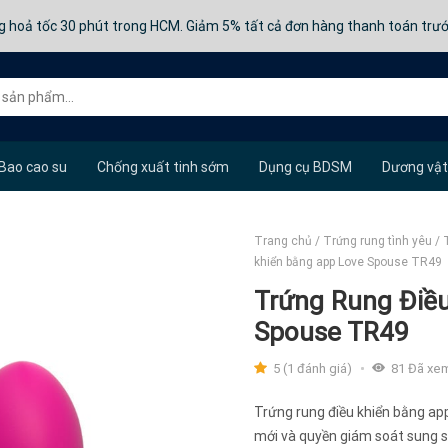
g hoả tốc 30 phút trong HCM. Giảm 5% tất cả đơn hàng thanh toán trư
Bao cao su
Chống xuất tinh sớm
Dụng cụ BDSM
Dương vật
Trang chủ
/
Trứng rung tình yêu
/
khiển bằng app Love Spouse TR49
Trứng Rung Điề
Spouse TR49
5 (1 đánh giá)
81
Đã xe
Trứng rung điều khiển bằng a
mới và quyền giám soát sung s