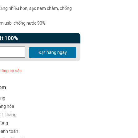
năng nhiều hơn, sạc nam châm, chống
kim usb, chống nước 90%
ật 100%
Đặt hàng ngay
hông có sẵn.
com
àng
hàng hóa
h 1 tháng
đúng
hanh toán