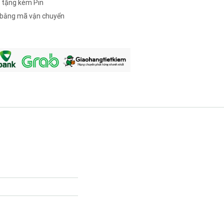
 tặng kèm Pin
c bằng mã vận chuyển