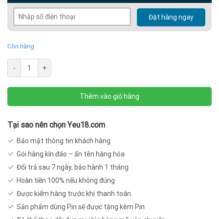
300.000 ₫.
là:
Đặt hàng ngay
268.000 ₫.
Còn hàng
Trứng
-
+
rung
kích
Thêm vào giỏ hàng
thích
đầu
ti
Tại sao nên chọn Yeu18.com
TR25
Bảo mật thông tin khách hàng
số
Gói hàng kín đáo – ẩn tên hàng hóa
lượng
Đổi trả sau 7 ngày, bảo hành 1 tháng
Hoàn tiền 100% nếu không đúng
Được kiểm hàng trước khi thanh toán
Sản phẩm dùng Pin sẽ được tặng kèm Pin