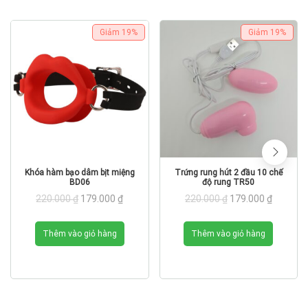
Giảm
19%
Giảm
19%
Khóa hàm bạo dâm bịt miệng
Trứng rung hút 2 đầu 10 chế
BD06
độ rung TR50
Giá
Giá
Giá
Giá
220.000
₫
179.000
₫
220.000
₫
179.000
₫
gốc
hiện
gốc
hiện
là:
tại
là:
tại
220.000 ₫.
là:
220.000 ₫.
là:
Thêm vào giỏ hàng
Thêm vào giỏ hàng
179.000 ₫.
179.000 