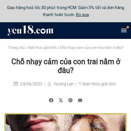
Giao hàng hoả tốc 30 phút trong HCM. Giảm 5% tất cả đơn hàng
thanh toán trước.
Bỏ qua
Trang chủ
/
Kiến thức giới tính
/
Chỗ nhạy cảm của con trai nằm ở đâu?
Chỗ nhạy cảm của con trai nằm ở
đâu?
24/06/2023
Hương Lan
Kiến thức giới tính