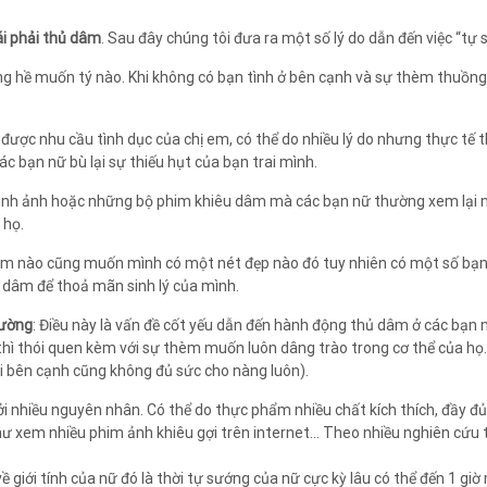
ái phải thủ dâm
. Sau đây chúng tôi đưa ra một số lý do dẫn đến việc “tự 
ông hề muốn tý nào. Khi không có bạn tình ở bên cạnh và sự thèm thuồng v
 được nhu cầu tình dục của chị em, có thể do nhiều lý do nhưng thực tế 
c bạn nữ bù lại sự thiếu hụt của bạn trai mình.
 hình ảnh hoặc những bộ phim khiêu dâm mà các bạn nữ thường xem lại 
 họ.
ị em nào cũng muốn mình có một nét đẹp nào đó tuy nhiên có một số bạn 
ủ dâm để thoả mãn sinh lý của mình.
hường
: Điều này là vấn đề cốt yếu dẫn đến hành động thủ dâm ở các bạn n
hì thói quen kèm với sự thèm muốn luôn dâng trào trong cơ thể của họ. V
ai bên cạnh cũng không đủ sức cho nàng luôn).
ởi nhiều nguyên nhân. Có thể do thực phẩm nhiều chất kích thích, đầy đ
xem nhiều phim ảnh khiêu gợi trên internet… Theo nhiều nghiên cứu thì 
ề giới tính của nữ đó là thời tự sướng của nữ cực kỳ lâu có thể đến 1 gi