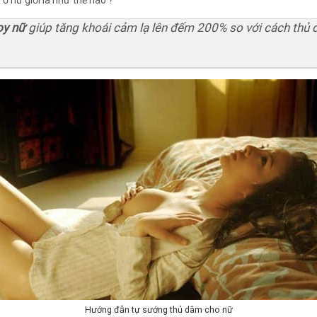
ở nữ giới là như thế nào ?
oy nữ
giúp tăng khoái cảm lạ lên đếm 200% so với cách thủ 
Hướng đẫn tự sướng thủ dâm cho nữ