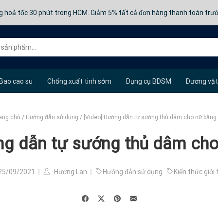
g hoả tốc 30 phút trong HCM. Giảm 5% tất cả đơn hàng thanh toán trư
Bao cao su
Chống xuất tinh sớm
Dụng cụ BDSM
Dương vật
ang chủ
/
Hướng đẫn sử dụng
/
[Video] Hướng dẫn tự sướng thủ dâm cho nữ bằng 
ng dẫn tự sướng thủ dâm cho
25/09/2021
Hương Lan
Hướng đẫn sử dụng
Kiến thức giới 