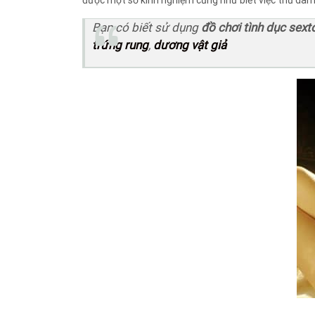
được một số kinh nghiệm cũng như biết việc thủ dâm 
Bạn có biết sử dụng
đồ chơi tình dục sext
trứng rung
,
dương vật giả