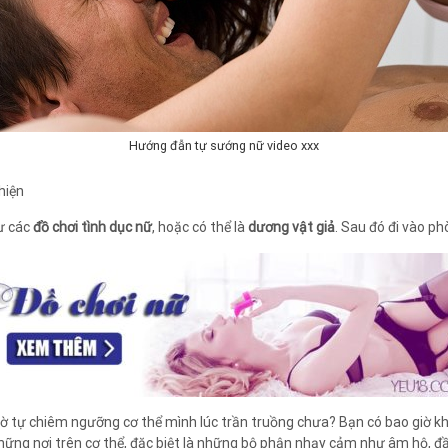
Hướng đẫn tự sướng nữ video xxx
hiện
hư các
đồ chơi tình dục nữ
, hoặc có thể là
dương vật giả
. Sau đó đi vào p
giờ tự chiêm ngưỡng cơ thể mình lúc trần truồng chưa? Bạn có bao giờ k
ng nơi trên cơ thể, đặc biệt là những bộ phận nhạy cảm như âm hộ, đầu