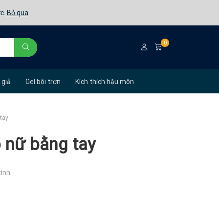
ớc.
Bỏ qua
0
 giả
Gel bôi trơn
Kích thích hậu môn
tay
 nữ bằng tay
tính