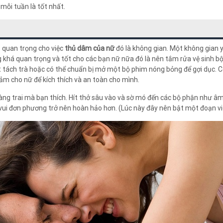
mỗi tuần là tốt nhất.
t quan trọng cho việc
thủ dâm của nữ
đó là không gian. Một không gian y
g khá quan trọng và tốt cho các bạn nữ nữa đó là nên tắm rửa vệ sinh bộ
t tách trà hoặc có thể chuẩn bị mở một bộ phim nóng bỏng để gợi dục. C
ảm cho nữ để kích thích và an toàn cho mình.
àng trai mà bạn thích. Hít thở sâu vào và sờ mó đến các bộ phận như â
c vui đơn phương trở nên hoàn hảo hơn. (Lúc này đây nên bật một đoạn v