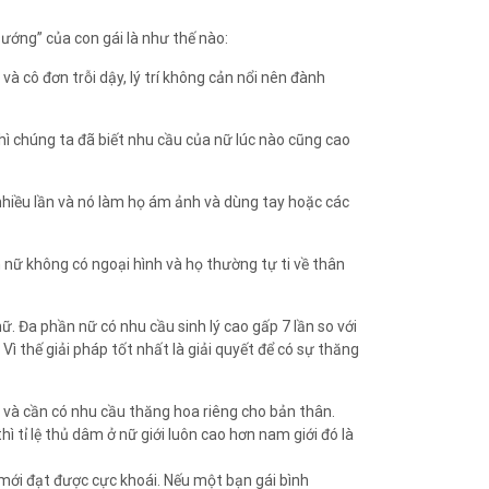
sướng” của con gái là như thế nào:
à cô đơn trỗi dậy, lý trí không cản nổi nên đành
thì chúng ta đã biết nhu cầu của nữ lúc nào cũng cao
nhiều lần và nó làm họ ám ảnh và dùng tay hoặc các
nữ không có ngoại hình và họ thường tự ti về thân
ữ. Đa phần nữ có nhu cầu sinh lý cao gấp 7 lần so với
ì thế giải pháp tốt nhất là giải quyết để có sự thăng
ủ và cần có nhu cầu thăng hoa riêng cho bản thân.
tỉ lệ thủ dâm ở nữ giới luôn cao hơn nam giới đó là
ờ mới đạt được cực khoái. Nếu một bạn gái bình