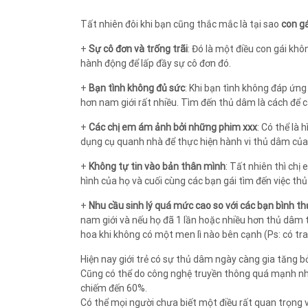
Tất nhiên đôi khi bạn cũng thắc mắc là tại sao
con g
+
Sự cô đơn và trống trãi
: Đó là một điều con gái kh
hành động để lấp đầy sự cô đơn đó.
+
Bạn tình không đủ sức
: Khi bạn tình không đáp ứng
hơn nam giới rất nhiều. Tìm đến thủ dâm là cách để cá
+
Các chị em ám ảnh bởi những phim xxx
: Có thể là
dụng cụ quanh nhà để thực hiện hành vi thủ dâm của
+
Không tự tin vào bản thân mình
: Tất nhiên thì ch
hình của họ và cuối cùng các bạn gái tìm đến việc th
+
Nhu cầu sinh lý quá mức cao so với các bạn bình t
nam giới và nếu họ đã 1 lần hoặc nhiều hơn thủ dâm t
hoa khi không có một men lì nào bên cạnh (Ps: có tr
Hiện nay giới trẻ có sự thủ dâm ngày càng gia tăng b
Cũng có thể do công nghệ truyền thông quá mạnh như 
chiếm đến 60%.
Có thể mọi người chưa biết một điều rất quan trọng v